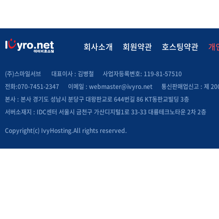
회사소개
회원약관
호스팅약관
개
(주)스마일서브
대표이사 : 김병철
사업자등록변호: 119-81-57510
전화:070-7451-2347
이메일 :
webmaster@ivyro.net
통신판매업신고 : 제 200
본사 : 본사 경기도 성남시 분당구 대왕판교로 644번길 86 KT동판교빌딩 3층
서버소재지 : IDC센터 서울시 금천구 가산디지털1로 33-33 대륭테크노타운 2차 2층
Copyright(c) IvyHosting.All rights reserved.