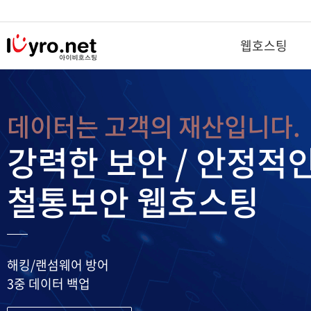
웹호스팅
웹호스팅
솔루션호스팅
데이터는 고객의 재산입니다.
철통보안 호스팅
이미지호스팅
NEW
강력한 보안 / 안정적
철통 보안 종량제 호스팅
EZ이미지호스팅
NEW
철통보안 웹호스팅
종량제 윈도우 호스팅
무제한이미지호스팅
철통보안 단독 웹호스팅
웹메일 호스팅 신청
무료호스팅
DB호스팅
해킹/랜섬웨어 방어
SSL보안서버
메시지 호스팅
3중 데이터 백업
부가서비스