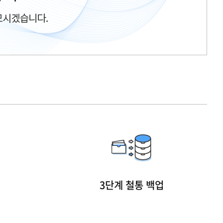
이메일관리
SSL보안서버관리
3단계 철통 백업