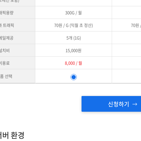
래픽용량
300G / 월
과 트래픽
70원 / G (익월 초 정산)
70원 
메일제공
5개 (1G)
설치비
15,000원
이용료
8,000 / 월
품 선택
신청하기
서버 환경