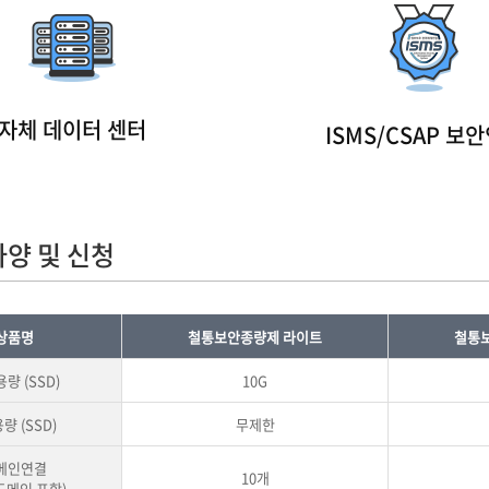
자체 데이터 센터
ISMS/CSAP 보
사양 및 신청
상품명
철통보안종량제 라이트
철통
용량
(SSD)
10G
용량
(SSD)
무제한
메인연결
10개
도메인 포함)