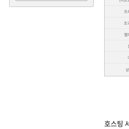
트
초
웹
상
호스팅 