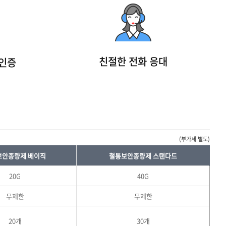
친절한 전화 응대
안인증
(부가세 별도)
보안종량제 베이직
철통보안종량제 스탠다드
20G
40G
무제한
무제한
20개
30개