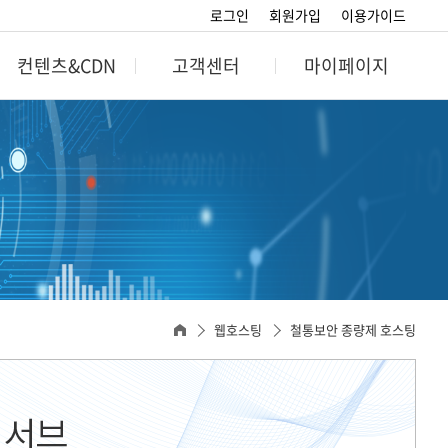
로그인
회원가입
이용가이드
컨텐츠&CDN
고객센터
마이페이지
CDN
고객센터
마이페이지
비스
공지사항
회원정보
인증
자주묻는질문
포인트정보
스트리밍
문의게시판
결제관리 및 확인
스트리밍
호스팅관리
웹호스팅
철통보안 종량제 호스팅
스페셜호스팅관리
SMS호스팅관리
도메인관리