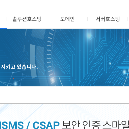
솔루션호스팅
도메인
서버호스팅
도메인
서버호스팅
컨텐츠&
도메인 검색/등록
가상서버
캐시서
 지키고 있습니다.
도메인 종류/등록비용
베어메탈서버
컨텐츠 
도메인 기관이전
코로케이션
VOD 
부가서비스
운영대행/보안
LIVE 