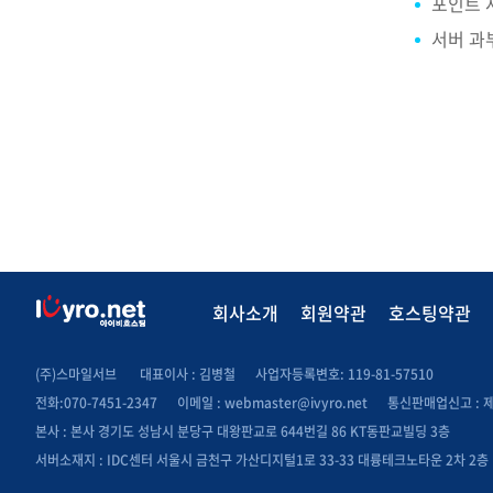
포인트 
서버 과
회사소개
회원약관
호스팅약관
(주)스마일서브
대표이사 : 김병철
사업자등록변호: 119-81-57510
전화:070-7451-2347
이메일 :
webmaster@ivyro.net
통신판매업신고 : 제 
본사 : 본사 경기도 성남시 분당구 대왕판교로 644번길 86 KT동판교빌딩 3층
서버소재지 : IDC센터 서울시 금천구 가산디지털1로 33-33 대륭테크노타운 2차 2층